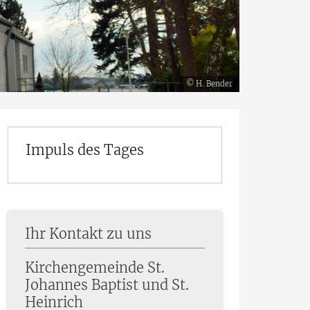
© H. Bender
© H. Bender
© H. Bender
© H. Bender
© H. Bender
© H. Bender
Impuls des Tages
Ihr Kontakt zu uns
Kirchengemeinde St.
Johannes Baptist und St.
Heinrich