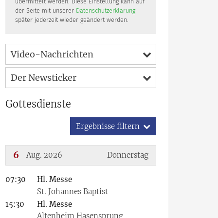
übermittelt werden. Diese Einstellung kann auf
der Seite mit unserer
Datenschutzerklärung
später jederzeit wieder geändert werden.
Video-Nachrichten
Der Newsticker
Gottesdienste
Ergebnisse filtern
6
Aug. 2026
Donnerstag
07:30
Hl. Messe
???msg.page.sr.date??? 6. August 2026
St. Johannes Baptist
15:30
Hl. Messe
Altenheim Hasensprung