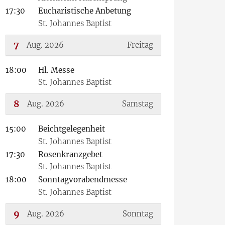
17:30
Eucharistische Anbetung
St. Johannes Baptist
7
Aug. 2026
Freitag
18:00
Hl. Messe
???msg.page.sr.date??? 7. August 2026
St. Johannes Baptist
8
Aug. 2026
Samstag
15:00
Beichtgelegenheit
???msg.page.sr.date??? 8. August 2026
St. Johannes Baptist
17:30
Rosenkranzgebet
St. Johannes Baptist
18:00
Sonntagvorabendmesse
St. Johannes Baptist
9
Aug. 2026
Sonntag