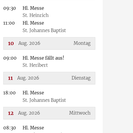
09:30
Hl. Messe
???msg.page.sr.date??? 9. August 2026
St. Heinrich
11:00
Hl. Messe
St. Johannes Baptist
10
Aug. 2026
Montag
09:00
Hl. Messe fällt aus!
???msg.page.sr.date??? 10. August 2026
St. Heribert
11
Aug. 2026
Dienstag
18:00
Hl. Messe
???msg.page.sr.date??? 11. August 2026
St. Johannes Baptist
12
Aug. 2026
Mittwoch
08:30
Hl. Messe
???msg.page.sr.date??? 12. August 2026