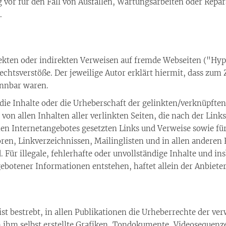
vor für den Fall von Ausfällen, Wartungsarbeiten oder Repar
.
irekten oder indirekten Verweisen auf fremde Webseiten ("Hy
chtsverstöße. Der jeweilige Autor erklärt hiermit, dass zum 
ennbar waren.
 die Inhalte oder die Urheberschaft der gelinkten/verknüpften 
t von allen Inhalten aller verlinkten Seiten, die nach der Lin
genen Internetangebotes gesetzten Links und Verweise sowie f
oren, Linkverzeichnissen, Mailinglisten und in allen andere
. Für illegale, fehlerhafte oder unvollständige Inhalte und in
botener Informationen entstehen, haftet allein der Anbieter 
 ist bestrebt, in allen Publikationen die Urheberrechte der 
 ihm selbst erstellte Grafiken, Tondokumente, Videosequenz