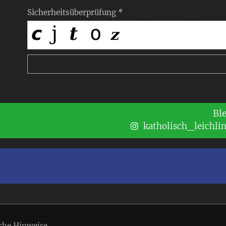
Sicherheitsüberprüfung *
Bl
katholisch_leichli
che Hinweise