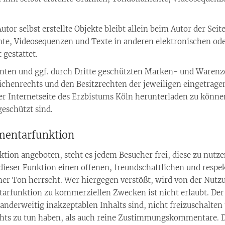
tor selbst erstellte Objekte bleibt allein beim Autor der Seit
e, Videosequenzen und Texte in anderen elektronischen oder
gestattet.
nnten und ggf. durch Dritte geschützten Marken- und Warenz
chenrechts und den Besitzrechten der jeweiligen eingetrage
r Internetseite des Erzbistums Köln herunterladen zu können,
eschützt sind.
entarfunktion
tion angeboten, steht es jedem Besucher frei, diese zu nut
dieser Funktion einen offenen, freundschaftlichen und respekt
icher Ton herrscht. Wer hiergegen verstößt, wird von der N
funktion zu kommerziellen Zwecken ist nicht erlaubt. Der An
 anderweitig inakzeptablen Inhalts sind, nicht freizuschalte
chts zu tun haben, als auch reine Zustimmungskommentare. D