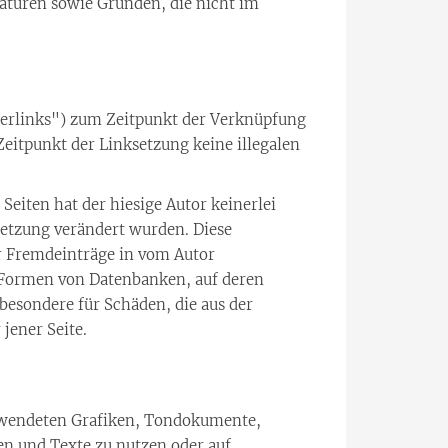
aturen sowie Gründen, die nicht im
perlinks") zum Zeitpunkt der Verknüpfung
Zeitpunkt der Linksetzung keine illegalen
Seiten hat der hiesige Autor keinerlei
ksetzung verändert wurden. Diese
ür Fremdeinträge in vom Autor
n Formen von Datenbanken, auf deren
sbesondere für Schäden, die aus der
jener Seite.
verwendeten Grafiken, Tondokumente,
en und Texte zu nutzen oder auf