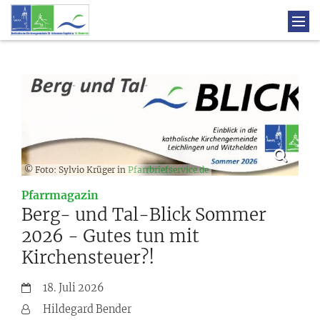
© Foto: Sylvio Krüger in
Pfarrbriefservice.de
:
Pfarrmagazin
Berg- und Tal-Blick Sommer
2026 - Gutes tun mit
Kirchensteuer?!
Datum:
18. Juli 2026
Von:
Hildegard Bender