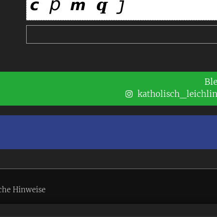
Bl
katholisch_leichli
che Hinweise