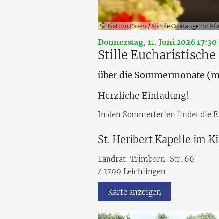
© Bistum Essen / Nicole Cronauge In: Pfar
Donnerstag, 11. Juni 2026 17:30 
Stille Eucharistisch
über die Sommermonate (mit
Herzliche Einladung!
In den Sommerferien findet die Eu
St. Heribert Kapelle im K
Landrat-Trimborn-Str. 66
42799
Leichlingen
Karte anzeigen