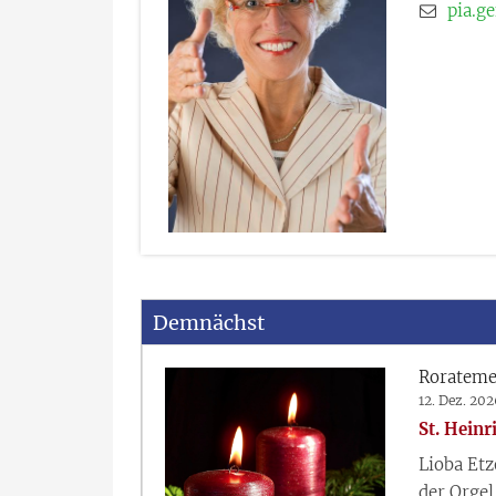
pia.g
Demnächst
Rorateme
12. Dez. 20
St. Heinr
Lioba Etz
der Orgel