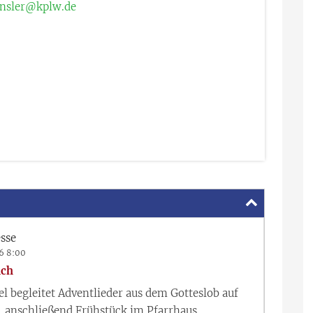
ensler@kplw.de
sse
26 8:00
ich
el begleitet Adventlieder aus dem Gotteslob auf
, anschließend Frühstück im Pfarrhaus