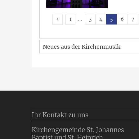
Vorherige Seite
Erste Seite
1
3
4
5
6
7
Neues aus der Kirchenmusik
Ihr Kontakt zu uns
Kirchengemeinde St. Johannes
Baptist und St. Heinrich