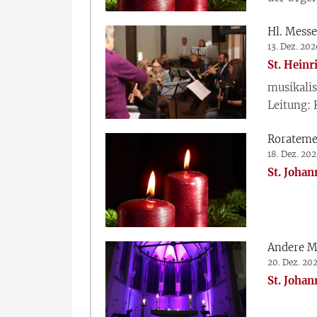
Hl. Mess
13. Dez. 20
St. Heinr
musikalis
Leitung: 
Rorateme
18. Dez. 20
St. Johan
Andere M
20. Dez. 20
St. Johan